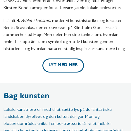
UNESCO Biosfæreområde, hvor æbleavler og initiativtager
Kirsten Rohde arbejder for at bevare gamle, lokale æblesorter.
I afsnit 4,
Æblet i kunsten
, møder vi kunsthistoriker og forfatter
Bente Scavenius, der er opvokset på Klintholm Gods. Fra sit
sommerhus på Høje Møn deler hun sine tanker om, hvordan
æblet har optrådt som symbol og motiv i kunsten gennem
historien – og hvordan naturen stadig inspirerer kunstnere i dag.
LYT MED HER
Bag kunsten
Lokale kunstnere er med til at sætte lys på de fantastiske
landskaber, dyrelivet og den kultur, der gør Møn og
biosfæreområdet unikt. I en portrætserie får vi et indblik i
hvordan kunsten kan fungere som et spejl af biosfæreområdets