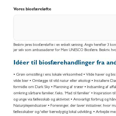
Vores biosfæreløfte
Beskriv jeres biosfæreløfte i en enkelt sætning. Angiv herefter 3 kon
jer selv som ambassadører for Møn UNESCO Biosfære. Beskriv, hvor
Idéer til biosfærehandlinger fra a
• Grøn omstilling i ens lokale virksomhed • Vilde haver og bistr
vilde bier • Omlægge til vild natur eller økologi • Installere D
formidle om Dark Sky • Plantning af træer • Indsamling af affa
omkring sårbare familier, f.eks. ‘Mad til familier’ • Inspiration ti
og unge via fællesskab og aktivitet • Ansvarligt forbrug og hånd
Naturplejeindsatser • Foreninger, der laver initiativer, hvor ma
fællesskaber og/eller bæredygtig lokal udvikling. • Arbejde m