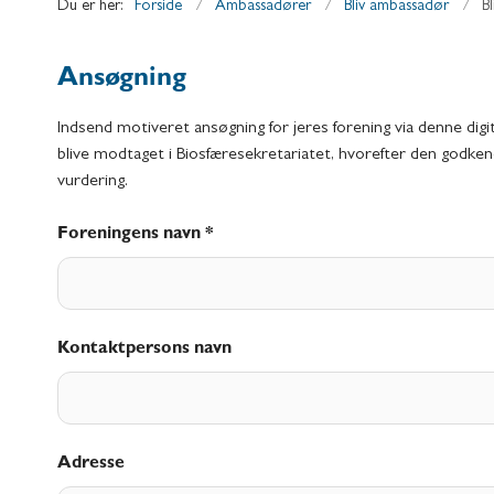
Du er her:
Forside
Ambassadører
Bliv ambassadør
B
Ansøgning
Indsend motiveret ansøgning for jeres forening via denne digi
blive modtaget i Biosfæresekretariatet, hvorefter den godken
vurdering.
Foreningens navn *
Kontaktpersons navn
Adresse