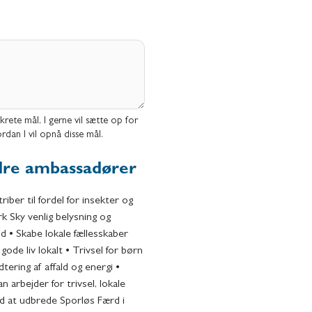
krete mål, I gerne vil sætte op for
dan I vil opnå disse mål.
ndre ambassadører
iber til fordel for insekter og
ark Sky venlig belysning og
ld • Skabe lokale fællesskaber
l gode liv lokalt • Trivsel for børn
tering af affald og energi •
n arbejder for trivsel, lokale
ed at udbrede Sporløs Færd i